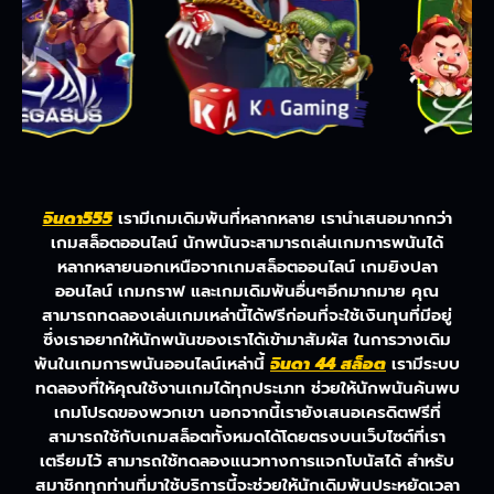
จินดา555
เรามีเกมเดิมพันที่หลากหลาย เรานำเสนอมากกว่า
เกมสล็อตออนไลน์ นักพนันจะสามารถเล่นเกมการพนันได้
หลากหลายนอกเหนือจากเกมสล็อตออนไลน์ เกมยิงปลา
ออนไลน์ เกมกราฟ และเกมเดิมพันอื่นๆอีกมากมาย คุณ
สามารถทดลองเล่นเกมเหล่านี้ได้ฟรีก่อนที่จะใช้เงินทุนที่มีอยู่
ซึ่งเราอยากให้นักพนันของเราได้เข้ามาสัมผัส ในการวางเดิม
พันในเกมการพนันออนไลน์เหล่านี้
จินดา 44 สล็อต
เรามีระบบ
ทดลองที่ให้คุณใช้งานเกมได้ทุกประเภท ช่วยให้นักพนันค้นพบ
เกมโปรดของพวกเขา นอกจากนี้เรายังเสนอเครดิตฟรีที่
สามารถใช้กับเกมสล็อตทั้งหมดได้โดยตรงบนเว็บไซต์ที่เรา
เตรียมไว้ สามารถใช้ทดลองแนวทางการแจกโบนัสได้ สำหรับ
สมาชิกทุกท่านที่มาใช้บริการนี้จะช่วยให้นักเดิมพันประหยัดเวลา