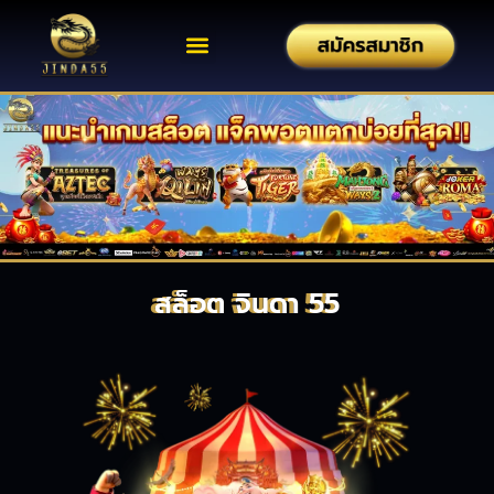
สล็อต จินดา 55