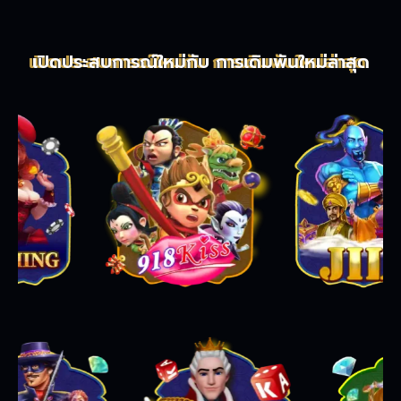
เปิดประสบการณ์ใหม่กับ การเดิมพันใหม่ล่าสุด