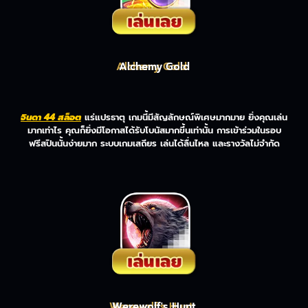
Alchemy Gold
จินดา 44 สล็อต
แร่แปรธาตุ เกมนี้มีสัญลักษณ์พิเศษมากมาย ยิ่งคุณเล่น
มากเท่าไร คุณก็ยิ่งมีโอกาสได้รับโบนัสมากขึ้นเท่านั้น การเข้าร่วมในรอบ
ฟรีสปินนั้นง่ายมาก ระบบเกมเสถียร เล่นได้ลื่นไหล และรางวัลไม่จำกัด
Werewolf's Hunt