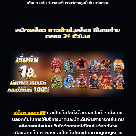
เต้นขณะเล่น รับรองเงินรางวัลจะสูงขึ้นในแต่ละรอบ
สมัครสล็อต ทางเข้าเล่นสล็อต ใช้งานง่าย
ตลอด 24 ชั่วโมง
สล็อต จินดา 55
เราเป็นเว็บไซต์สล็อตออนไลน์ เรามีความ
ปลอดภัยในการให้บริการมากและนักเดิมพันสามารถเล่นเกม
สล็อตออนไลน์บนเว็บไซต์ของเราได้โดยไม่ต้องกังวล
เนื่องจากเว็บไซต์ของเราเป็นเว็บไซต์เปิดอย่างถูกกฎหมาย