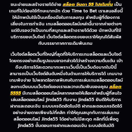
ชนะง่ายและสร้างรายได้ง่าย
สล็อต จินดา 55 โปรโมชั่น
เป็น
เกมที่ไม่ต้องใช้ทักษะมากนัก ด้วย Time to Bet เราเสนอสิ่งนี้
ให้นักพนันใช้เป็นเครื่องมือในการลงทุน สำหรับผู้ที่ต้องการ
เสี่ยงในการทำเงิน เกมสล็อตออนไลน์เหล่านี้มาจากค่ายต่างๆ
แต่รับรองว่าเป็นเกมที่สนุกและสร้างรายได้ด้วย นักพนันที่ใช้
บริการของเว็บไซต์ เว็บไซต์สล็อตตรงของเราให้คุณได้สัมผัส
กับบรรยากาศการเดิมพันเกม
เว็บไซต์สล็อตเว็บที่ใหญ่ที่สุดที่ให้บริการเกมสล็อตและเว็บไซต์
โดยตรงอย่างเต็มรูปแบบอาจกล่าวได้ว่าสร้างความตื่นเต้น เข้า
ถึงบริการได้สะดวกมากเพราะเว็บนี้เป็นเว็บดังมากในปีนี้
สามารถเป็นเว็บไซต์อันดับหนึ่งในด้านการให้บริการได้ เกมบาง
เกมพังง่าย ไม่พลาดโอกาสพิเศษในการเล่นเกมสล็อตออนไลน์
ลงทะเบียนบนเว็บไซต์ของเราและวางเดิมพันของคุณ
สล็อต
5555
มีเกมสล็อตออนไลน์หลากหลายให้เลือกสำหรับผู้ที่สนใจ
เล่นสล็อตออนไลน์ jinda55 ทีมงาน jinda55 ยินดีให้บริการ
ฝากและถอนเงิน ระบบเครดิตอัตโนมัติ ฝากและถอนเครดิตได้
อย่างง่ายดายเพียงไม่กี่คลิก ทำให้คุณสนุกกับการเล่นเกม
สล็อตออนไลน์ Jinda55 ได้อย่างไม่มีสะดุด คลิกที่นี่เพื่อดู
jinda55 ขั้นตอนการฝากและถอนเงิน ระบบอัตโนมัติ